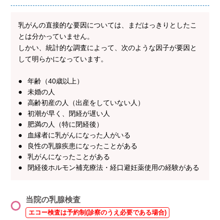
乳がんの直接的な要因については、まだはっきりとしたこ
とは分かっていません。
しかい、統計的な調査によって、次のような因子が要因と
して明らかになっています。
年齢（40歳以上）
未婚の人
高齢初産の人（出産をしていない人）
初潮が早く、閉経が遅い人
肥満の人（特に閉経後）
血縁者に乳がんになった人がいる
良性の乳腺疾患になったことがある
乳がんになったことがある
閉経後ホルモン補充療法・経口避妊薬使用の経験がある
当院の乳腺検査
エコー検査は予約制(診察のうえ必要である場合)