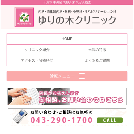
千葉市 中央区 乳腺外来 乳がん検査
HOME
クリニック紹介
当院の特徴
アクセス・診療時間
よくあるご質問
診療メニュー