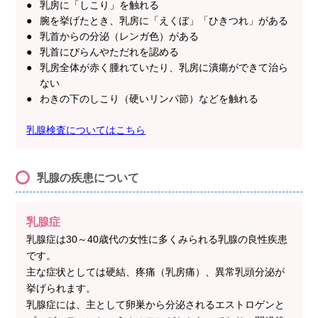
乳房に「しこり」を触れる
腕を挙げたとき、乳房に「えくぼ」「ひきつれ」がある
乳首からの分泌（レンガ色）がある
乳首にびらんやただれを認める
乳房全体が赤く腫れていたり、乳房に潰瘍ができて治ら
ない
わきの下のしこり（硬いリンパ節）などを触れる
乳腺検査についてはこちら
乳腺の疾患について
乳腺症
乳腺症は30～40歳代の女性に多くみられる乳腺の良性疾患
です。
主な症状としては硬結、疼痛（乳房痛）、異常乳頭分泌が
挙げられます。
乳腺症には、主として卵巣から分泌されるエストロゲンと