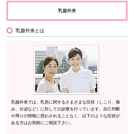
乳腺外来
乳腺外来とは
乳腺外来では、乳房に関するさまざまな症状（しこり、痛
み、分泌など）に対しての診療を行っています。自己判断
や周りの情報に惑わされることなく、以下のような症状が
ある方はお気軽にご相談下さい。